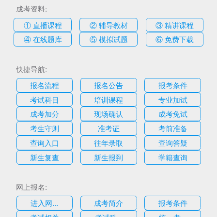
成考资料:
① 直播课程
② 辅导教材
③ 精讲课程
④ 在线题库
⑤ 模拟试题
⑥ 免费下载
快捷导航:
报名流程
报名公告
报考条件
考试科目
培训课程
专业加试
成考加分
现场确认
成考免试
考生守则
准考证
考前准备
查询入口
往年录取
查询答疑
新生复查
新生报到
学籍查询
网上报名:
进入网...
成考简介
报考条件