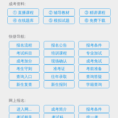
成考资料:
① 直播课程
② 辅导教材
③ 精讲课程
④ 在线题库
⑤ 模拟试题
⑥ 免费下载
快捷导航:
报名流程
报名公告
报考条件
考试科目
培训课程
专业加试
成考加分
现场确认
成考免试
考生守则
准考证
考前准备
查询入口
往年录取
查询答疑
新生复查
新生报到
学籍查询
网上报名:
进入网...
成考简介
报考条件
考试相关
考试科...
统一考...