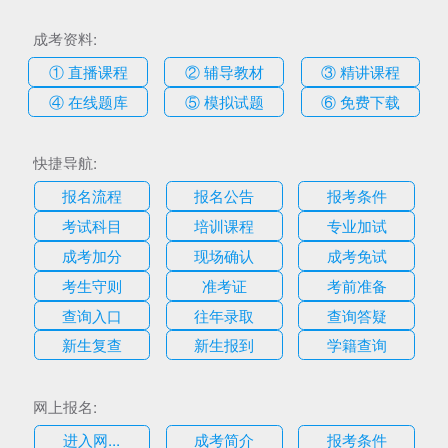
成考资料:
① 直播课程
② 辅导教材
③ 精讲课程
④ 在线题库
⑤ 模拟试题
⑥ 免费下载
快捷导航:
报名流程
报名公告
报考条件
考试科目
培训课程
专业加试
成考加分
现场确认
成考免试
考生守则
准考证
考前准备
查询入口
往年录取
查询答疑
新生复查
新生报到
学籍查询
网上报名:
进入网...
成考简介
报考条件