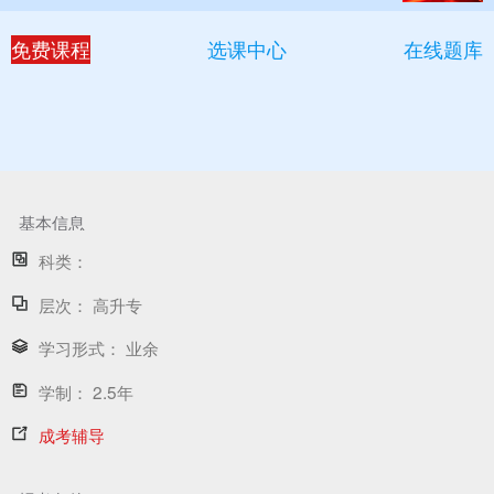
免费课程
选课中心
在线题库
基本信息
科类：
层次：
高升专
学习形式：
业余
学制：
2.5年
成考辅导