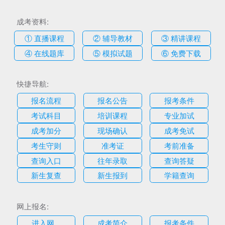
成考资料:
① 直播课程
② 辅导教材
③ 精讲课程
④ 在线题库
⑤ 模拟试题
⑥ 免费下载
快捷导航:
报名流程
报名公告
报考条件
考试科目
培训课程
专业加试
成考加分
现场确认
成考免试
考生守则
准考证
考前准备
查询入口
往年录取
查询答疑
新生复查
新生报到
学籍查询
网上报名:
进入网...
成考简介
报考条件