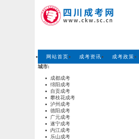
网站首页
成考资讯
成考政策
城市:
成都成考
绵阳成考
自贡成考
攀枝花成考
泸州成考
德阳成考
广元成考
遂宁成考
内江成考
乐山成考