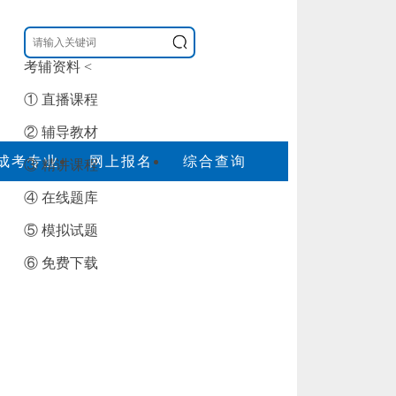
考辅资料
<
① 直播课程
② 辅导教材
成考专业
网上报名
综合查询
③ 精讲课程
④ 在线题库
⑤ 模拟试题
⑥ 免费下载