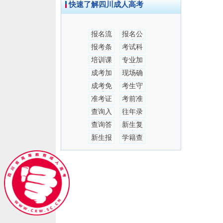
快速了解四川成人高考
报名流
报名公
程
告
报考条
考试科
件
目
培训课
专业加
程
试
成考加
现场确
分
认
成考免
考生守
试
则
准考证
考前准
备
查询入
往年录
口
取
查询答
新生复
疑
查
新生报
学籍查
到
询