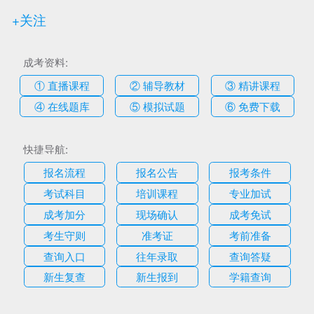
+关注
成考资料:
① 直播课程
② 辅导教材
③ 精讲课程
④ 在线题库
⑤ 模拟试题
⑥ 免费下载
快捷导航:
报名流程
报名公告
报考条件
考试科目
培训课程
专业加试
成考加分
现场确认
成考免试
考生守则
准考证
考前准备
查询入口
往年录取
查询答疑
新生复查
新生报到
学籍查询