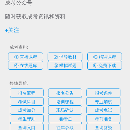
成考公众号
随时获取成考资讯和资料
+关注
成考资料:
① 直播课程
② 辅导教材
③ 精讲课程
④ 在线题库
⑤ 模拟试题
⑥ 免费下载
快捷导航:
报名流程
报名公告
报考条件
考试科目
培训课程
专业加试
成考加分
现场确认
成考免试
考生守则
准考证
考前准备
查询入口
往年录取
查询答疑