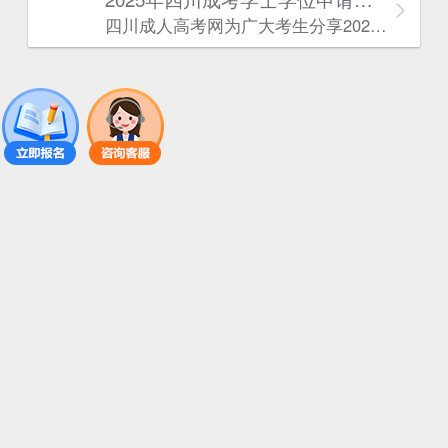
四川成人高考网​为广大考生分享2025年‌‌‌‌四川成考学士学位申请条件。为广大在职人员和社会人士提供学历提升的机会。更多四川成考考试信息，欢迎在线访问四川成人高考网。