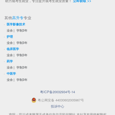
助力成考生就业，专注提升成考生就业质量！
立即获取 >>
其他
高升专
专业
·
医学影像技术
业余
|
学制3年
·
护理
业余
|
学制3年
·
临床医学
业余
|
学制3年
·
药学
业余
|
学制3年
·
中医学
业余
|
学制3年
粤ICP备20032934号-14
粤
公网安备
44030602005967
号
投诉中心
声明：四川成考网属于成考信息交流民间网站 本站享有最终解释权