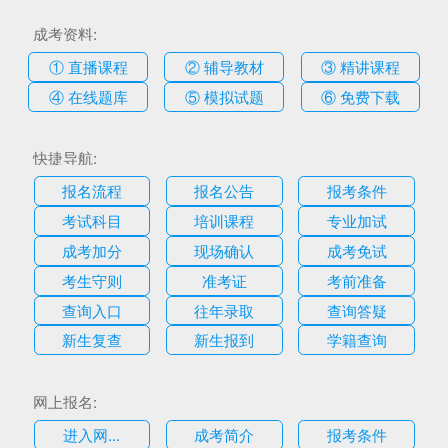
成考资料:
① 直播课程
② 辅导教材
③ 精讲课程
④ 在线题库
⑤ 模拟试题
⑥ 免费下载
快捷导航:
报名流程
报名公告
报考条件
考试科目
培训课程
专业加试
成考加分
现场确认
成考免试
考生守则
准考证
考前准备
查询入口
往年录取
查询答疑
新生复查
新生报到
学籍查询
网上报名:
进入网...
成考简介
报考条件