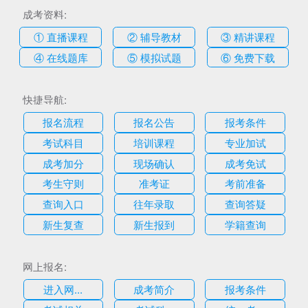
成考资料:
① 直播课程
② 辅导教材
③ 精讲课程
④ 在线题库
⑤ 模拟试题
⑥ 免费下载
快捷导航:
报名流程
报名公告
报考条件
考试科目
培训课程
专业加试
成考加分
现场确认
成考免试
考生守则
准考证
考前准备
查询入口
往年录取
查询答疑
新生复查
新生报到
学籍查询
网上报名:
进入网...
成考简介
报考条件