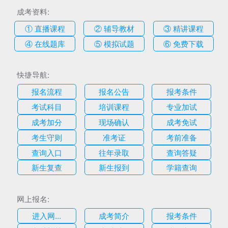
成考资料:
① 直播课程
② 辅导教材
③ 精讲课程
④ 在线题库
⑤ 模拟试题
⑥ 免费下载
快捷导航:
报名流程
报名公告
报考条件
考试科目
培训课程
专业加试
成考加分
现场确认
成考免试
考生守则
准考证
考前准备
查询入口
往年录取
查询答疑
新生复查
新生报到
学籍查询
网上报名:
进入网...
成考简介
报考条件