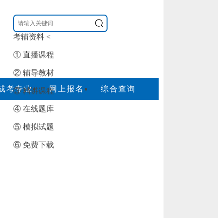
考辅资料
<
① 直播课程
② 辅导教材
成考专业
网上报名
综合查询
③ 精讲课程
④ 在线题库
⑤ 模拟试题
⑥ 免费下载