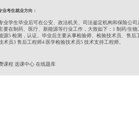
类别：
医学类
专业考生就业方向：
层次：
专升本
专业学生毕业后可在公安、政法机关、司法鉴定机构和保险公司
主要在制药、医疗、新能源等行业工作，大致如下：1 制药/生物工程
能源5 检测，认证。毕业后主要从事检验师、检验技术员、售后工
学习形式：
业余
技术员3 售后工程师4 医学检验技术员5 技术支持工程师。
学制：
3年
费课程
选课中心
在线题库