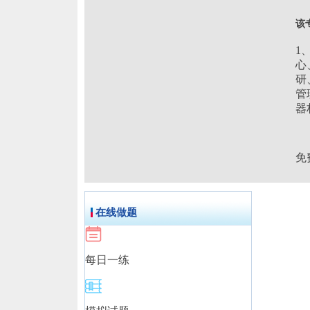
该
1
心
研
管
器
免
在线做题
每日一练