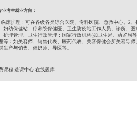
类别：
理工类
专业考生就业方向：
层次：
专升本
、临床护理：可在各级各类综合医院、专科医院、急救中心。2
、妇幼保健站、疗养院保健医、卫生防疫站工作人员、诊所、医
、护理管理、卫生行政管理：国家行政机构(如卫生局、药监局等
学习形式：
业余
理等：如美容师、销售代表、医药代表、美容保健会所美容导师
材生产与销售、催奶师、导医等。
学制：
3年
费课程
选课中心
在线题库