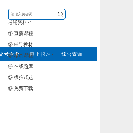
考辅资料
<
① 直播课程
② 辅导教材
成考专业
网上报名
综合查询
③ 精讲课程
④ 在线题库
⑤ 模拟试题
⑥ 免费下载