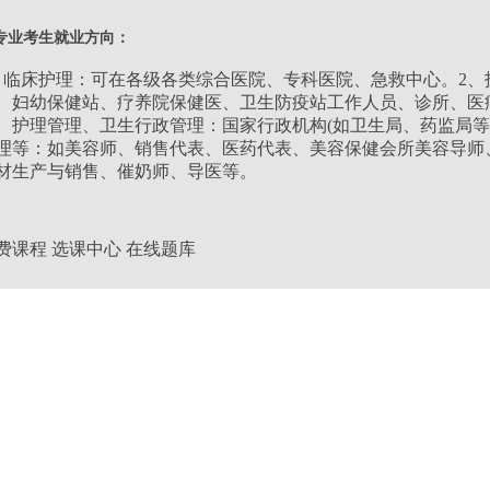
类别：
理工类
专业考生就业方向：
层次：
高升专
、临床护理：可在各级各类综合医院、专科医院、急救中心。2
、妇幼保健站、疗养院保健医、卫生防疫站工作人员、诊所、医
、护理管理、卫生行政管理：国家行政机构(如卫生局、药监局等
学习形式：
业余
理等：如美容师、销售代表、医药代表、美容保健会所美容导师
材生产与销售、催奶师、导医等。
学制：
3年
费课程
选课中心
在线题库