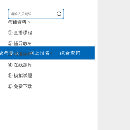
考辅资料
<
① 直播课程
② 辅导教材
成考专业
网上报名
综合查询
③ 精讲课程
④ 在线题库
⑤ 模拟试题
⑥ 免费下载