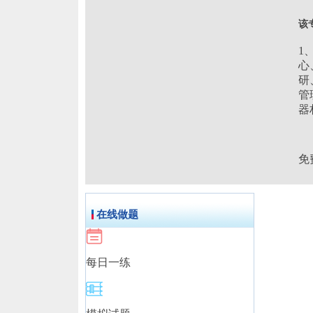
该
1
心
研
管
器
免
在线做题
每日一练