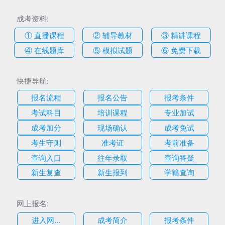
成考资料:
① 直播课程
② 辅导教材
③ 精讲课程
④ 在线题库
⑤ 模拟试题
⑥ 免费下载
快捷导航:
报名流程
报名公告
报考条件
考试科目
培训课程
专业加试
成考加分
现场确认
成考免试
考生守则
准考证
考前准备
查询入口
往年录取
查询答疑
新生复查
新生报到
学籍查询
网上报名:
进入网...
成考简介
报考条件