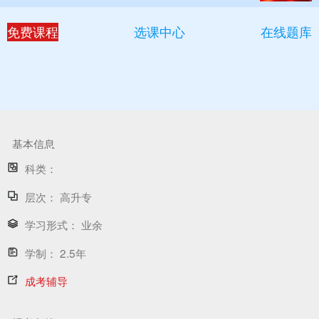
免费课程
选课中心
在线题库
基本信息
科类：
层次：
高升专
学习形式：
业余
学制：
2.5年
成考辅导