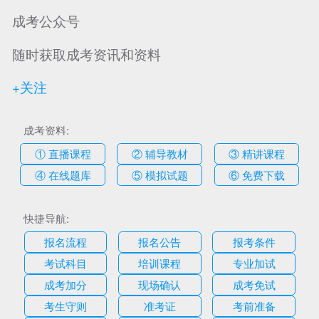
成考公众号
随时获取成考资讯和资料
+关注
成考资料:
① 直播课程
② 辅导教材
③ 精讲课程
④ 在线题库
⑤ 模拟试题
⑥ 免费下载
快捷导航:
报名流程
报名公告
报考条件
考试科目
培训课程
专业加试
成考加分
现场确认
成考免试
考生守则
准考证
考前准备