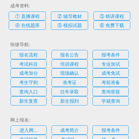
成考资料:
① 直播课程
② 辅导教材
③ 精讲课程
④ 在线题库
⑤ 模拟试题
⑥ 免费下载
快捷导航:
报名流程
报名公告
报考条件
考试科目
培训课程
专业加试
成考加分
现场确认
成考免试
考生守则
准考证
考前准备
查询入口
往年录取
查询答疑
新生复查
新生报到
学籍查询
网上报名:
进入网...
成考简介
报考条件