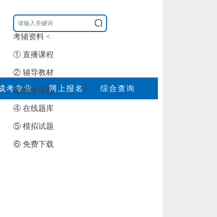
考辅资料
<
① 直播课程
② 辅导教材
成考专业
网上报名
综合查询
③ 精讲课程
④ 在线题库
⑤ 模拟试题
⑥ 免费下载