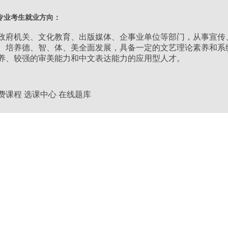
类别：
文史类
专业考生就业方向：
层次：
专升本
政府机关、文化教育、出版媒体、企事业单位等部门，从事宣传
。培养德、智、体、美全面发展，具备一定的文艺理论素养和系
养、较强的审美能力和中文表达能力的应用型人才。
学习形式：
业余
学制：
2.5年
费课程
选课中心
在线题库