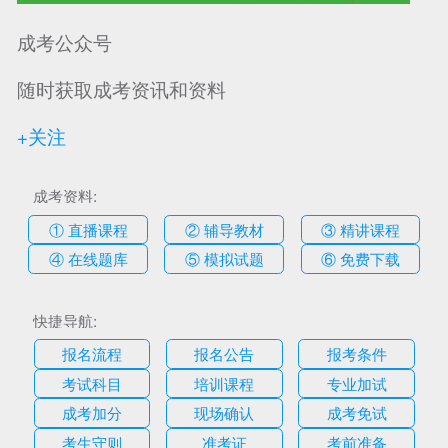
成考公众号
随时获取成考资讯和资料
+关注
成考资料:
① 直播课程
② 辅导教材
③ 精讲课程
④ 在线题库
⑤ 模拟试题
⑥ 免费下载
快捷导航:
报名流程
报名公告
报考条件
考试科目
培训课程
专业加试
成考加分
现场确认
成考免试
考生守则
准考证
考前准备