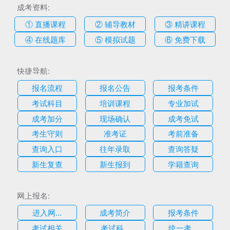
成考资料:
① 直播课程
② 辅导教材
③ 精讲课程
④ 在线题库
⑤ 模拟试题
⑥ 免费下载
快捷导航:
报名流程
报名公告
报考条件
考试科目
培训课程
专业加试
成考加分
现场确认
成考免试
考生守则
准考证
考前准备
查询入口
往年录取
查询答疑
新生复查
新生报到
学籍查询
网上报名:
进入网...
成考简介
报考条件
考试相关
考试科...
统一考...