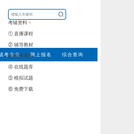
考辅资料
<
① 直播课程
② 辅导教材
成考专业
网上报名
综合查询
③ 精讲课程
④ 在线题库
⑤ 模拟试题
⑥ 免费下载