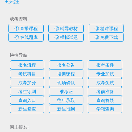
+关注
成考资料:
① 直播课程
② 辅导教材
③ 精讲课程
④ 在线题库
⑤ 模拟试题
⑥ 免费下载
快捷导航:
报名流程
报名公告
报考条件
考试科目
培训课程
专业加试
成考加分
现场确认
成考免试
考生守则
准考证
考前准备
查询入口
往年录取
查询答疑
新生复查
新生报到
学籍查询
网上报名: