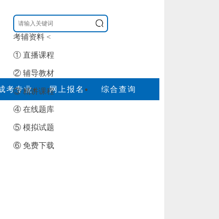
考辅资料
<
① 直播课程
② 辅导教材
成考专业
网上报名
综合查询
③ 精讲课程
④ 在线题库
⑤ 模拟试题
⑥ 免费下载