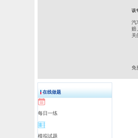
该
汽
赔
关
免
在线做题
每日一练
模拟试题