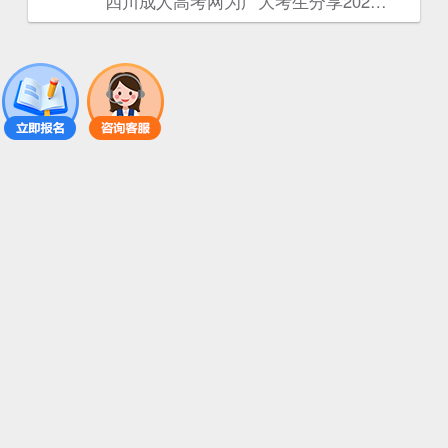
四川成人高考网​为广大考生分享2025年‌‌‌‌四川成考学士学位申请条件。为广大在职人员和社会人士提供学历提升的机会。更多四川成考考试信息，欢迎在线访问四川成人高考网。