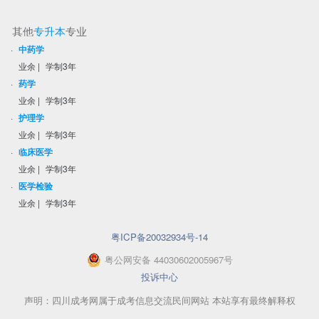
其他
专升本
专业
·
中药学
业余
|
学制3年
·
药学
业余
|
学制3年
·
护理学
业余
|
学制3年
·
临床医学
业余
|
学制3年
·
医学检验
业余
|
学制3年
粤ICP备20032934号-14
粤
公网安备
44030602005967
号
投诉中心
声明：四川成考网属于成考信息交流民间网站 本站享有最终解释权