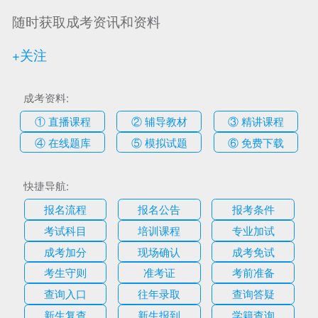
随时获取成考资讯和资料
+关注
成考资料:
① 直播课程
② 辅导教材
③ 精讲课程
④ 在线题库
⑤ 模拟试题
⑥ 免费下载
快捷导航:
报名流程
报名公告
报考条件
考试科目
培训课程
专业加试
成考加分
现场确认
成考免试
考生守则
准考证
考前准备
查询入口
往年录取
查询答疑
新生复查
新生报到
学籍查询