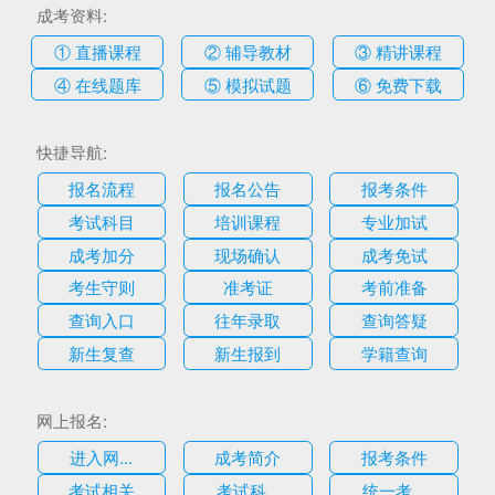
成考资料:
① 直播课程
② 辅导教材
③ 精讲课程
④ 在线题库
⑤ 模拟试题
⑥ 免费下载
快捷导航:
报名流程
报名公告
报考条件
考试科目
培训课程
专业加试
成考加分
现场确认
成考免试
考生守则
准考证
考前准备
查询入口
往年录取
查询答疑
新生复查
新生报到
学籍查询
网上报名:
进入网...
成考简介
报考条件
考试相关
考试科...
统一考...