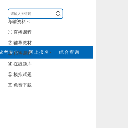
考辅资料
<
① 直播课程
② 辅导教材
成考专业
网上报名
综合查询
③ 精讲课程
④ 在线题库
⑤ 模拟试题
⑥ 免费下载