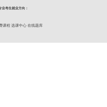
类别：
专业考生就业方向：
层次：
专升本
费课程
选课中心
在线题库
学习形式：
业余
学制：
3年