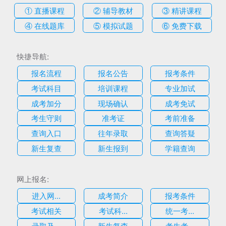
① 直播课程
② 辅导教材
③ 精讲课程
④ 在线题库
⑤ 模拟试题
⑥ 免费下载
快捷导航:
报名流程
报名公告
报考条件
考试科目
培训课程
专业加试
成考加分
现场确认
成考免试
考生守则
准考证
考前准备
查询入口
往年录取
查询答疑
新生复查
新生报到
学籍查询
网上报名:
进入网...
成考简介
报考条件
考试相关
考试科...
统一考...
录取及...
新生复查
考生考...