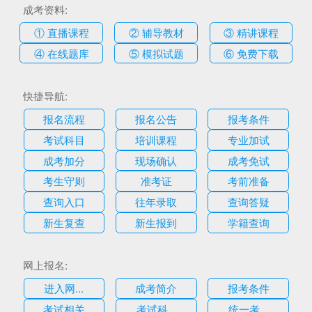
成考资料:
① 直播课程
② 辅导教材
③ 精讲课程
④ 在线题库
⑤ 模拟试题
⑥ 免费下载
快捷导航:
报名流程
报名公告
报考条件
考试科目
培训课程
专业加试
成考加分
现场确认
成考免试
考生守则
准考证
考前准备
查询入口
往年录取
查询答疑
新生复查
新生报到
学籍查询
网上报名:
进入网...
成考简介
报考条件
考试相关
考试科...
统一考...