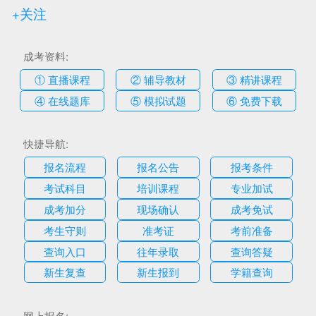
+关注
成考资料:
① 直播课程
② 辅导教材
③ 精讲课程
④ 在线题库
⑤ 模拟试题
⑥ 免费下载
快捷导航:
报名流程
报名公告
报考条件
考试科目
培训课程
专业加试
成考加分
现场确认
成考免试
考生守则
准考证
考前准备
查询入口
往年录取
查询答疑
新生复查
新生报到
学籍查询
网上报名: