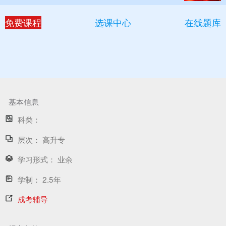
免费课程
选课中心
在线题库
基本信息
科类：
层次：
高升专
学习形式：
业余
学制：
2.5年
成考辅导