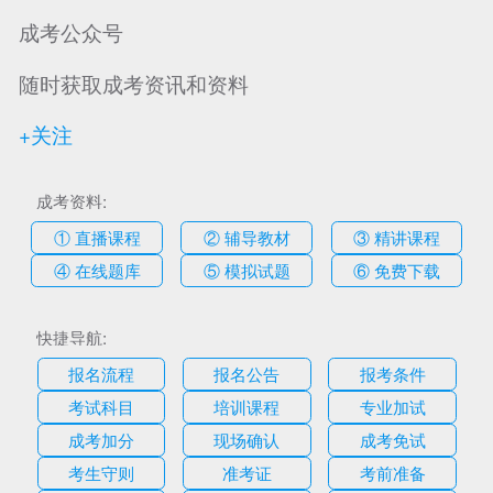
成考公众号
随时获取成考资讯和资料
+关注
成考资料:
① 直播课程
② 辅导教材
③ 精讲课程
④ 在线题库
⑤ 模拟试题
⑥ 免费下载
快捷导航:
报名流程
报名公告
报考条件
考试科目
培训课程
专业加试
成考加分
现场确认
成考免试
考生守则
准考证
考前准备