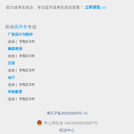
助力成考生就业，专注提升成考生就业质量！
立即获取 >>
其他
高升专
专业
·
广告设计与制作
业余
|
学制2.5年
·
舞蹈表演
业余
|
学制2.5年
·
汉语
业余
|
学制2.5年
·
会计
业余
|
学制2.5年
·
学前教育
业余
|
学制2.5年
粤ICP备20032934号-14
粤
公网安备
44030602005967
号
投诉中心