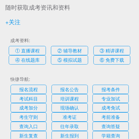
随时获取成考资讯和资料
+关注
成考资料:
① 直播课程
② 辅导教材
③ 精讲课程
④ 在线题库
⑤ 模拟试题
⑥ 免费下载
快捷导航:
报名流程
报名公告
报考条件
考试科目
培训课程
专业加试
成考加分
现场确认
成考免试
考生守则
准考证
考前准备
查询入口
往年录取
查询答疑
新生复查
新生报到
学籍查询