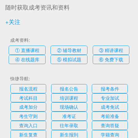
随时获取成考资讯和资料
+关注
成考资料:
① 直播课程
② 辅导教材
③ 精讲课程
④ 在线题库
⑤ 模拟试题
⑥ 免费下载
快捷导航:
报名流程
报名公告
报考条件
考试科目
培训课程
专业加试
成考加分
现场确认
成考免试
考生守则
准考证
考前准备
查询入口
往年录取
查询答疑
新生复查
新生报到
学籍查询