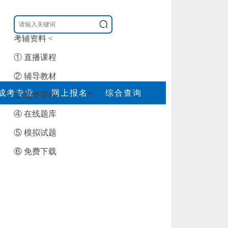
考辅资料
<
① 直播课程
② 辅导教材
成考专业
网上报名
综合查询
③ 精讲课程
④ 在线题库
⑤ 模拟试题
⑥ 免费下载