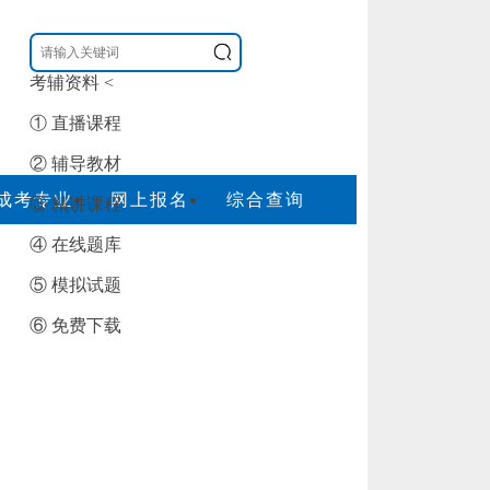
考辅资料
<
① 直播课程
② 辅导教材
成考专业
网上报名
综合查询
③ 精讲课程
④ 在线题库
⑤ 模拟试题
⑥ 免费下载