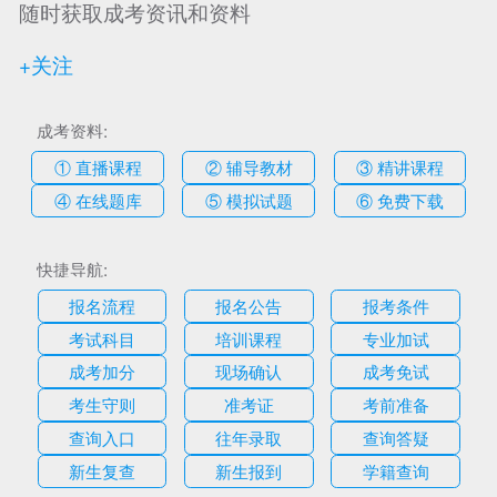
随时获取成考资讯和资料
+关注
成考资料:
① 直播课程
② 辅导教材
③ 精讲课程
④ 在线题库
⑤ 模拟试题
⑥ 免费下载
快捷导航:
报名流程
报名公告
报考条件
考试科目
培训课程
专业加试
成考加分
现场确认
成考免试
考生守则
准考证
考前准备
查询入口
往年录取
查询答疑
新生复查
新生报到
学籍查询