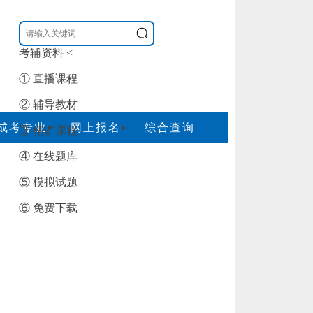
考辅资料
<
① 直播课程
② 辅导教材
成考专业
网上报名
综合查询
③ 精讲课程
④ 在线题库
⑤ 模拟试题
⑥ 免费下载