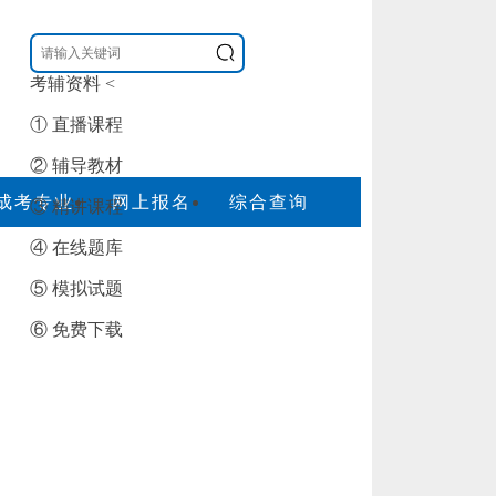
考辅资料
<
① 直播课程
② 辅导教材
成考专业
网上报名
综合查询
③ 精讲课程
④ 在线题库
⑤ 模拟试题
⑥ 免费下载