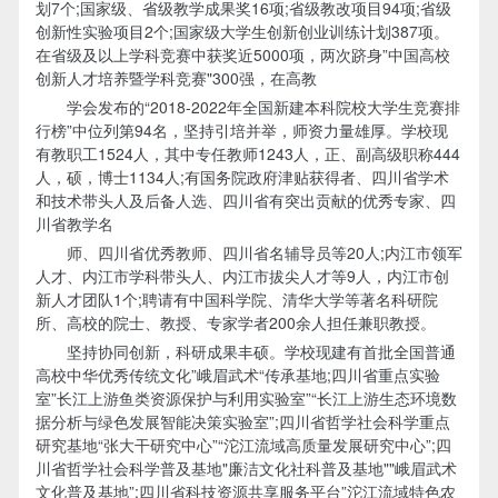
划7个;国家级、省级教学成果奖16项;省级教改项目94项;省级
创新性实验项目2个;国家级大学生创新创业训练计划387项。
在省级及以上学科竞赛中获奖近5000项，两次跻身”中国高校
创新人才培养暨学科竞赛"300强，在高教
学会发布的“2018-2022年全国新建本科院校大学生竞赛排
行榜”中位列第94名，坚持引培并举，师资力量雄厚。学校现
有教职工1524人，其中专任教师1243人，正、副高级职称444
人，硕，博士1134人;有国务院政府津贴获得者、四川省学术
和技术带头人及后备人选、四川省有突出贡献的优秀专家、四
川省教学名
师、四川省优秀教师、四川省名辅导员等20人;内江市领军
人才、内江市学科带头人、内江市拔尖人才等9人，内江市创
新人才团队1个;聘请有中国科学院、清华大学等著名科研院
所、高校的院士、教授、专家学者200余人担任兼职教授。
坚持协同创新，科研成果丰硕。学校现建有首批全国普通
高校中华优秀传统文化”峨眉武术“传承基地;四川省重点实验
室”长江上游鱼类资源保护与利用实验室”“长江上游生态环境数
据分析与绿色发展智能决策实验室”;四川省哲学社会科学重点
研究基地“张大干研究中心”“沱江流域高质量发展研究中心”;四
川省哲学社会科学普及基地"廉洁文化社科普及基地""峨眉武术
文化普及基地”;四川省科技资源共享服务平台”沱江流域特色农