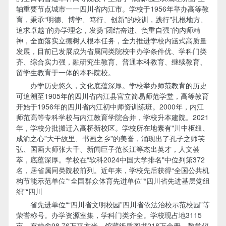
轴重要节点城市一一四川省内江市。学校于1956年举办高等教
育，秉承“明德、博学、笃行、创新”的校训，践行"扎根地方、
追求卓越”的办学理念，发扬”团结奋进、负重自强”的内师精
神，全面落实立德树人根本任务，全力推进学校内涵式高质量
发展，目前已发展成为省属同类院校中办学条件优、学科门类
齐、综合实力强，融研究生教育、普通本科教育、继续教育、
留学生教育于一体的本科院校。
办学历史悠久，文化底蕴深厚。学校举办师范教育的历史
可追溯至1905年的四川省内江县官立简易师范学堂，高等教育
开始于1956年的四川省内江初中师资训练班。2000年，内江
师范高等专科学校与内江教育学院合并，学校升本建院。2021
年，学校分批搬迁入高桥新校区。学校所在地素有"川中枢纽、
成渝之心”大干故里、书画之乡”的美誉，涌现出了孔子之师苌
弘、国画大师张大千、新闻巨子范长江等杰出英才，人文荟
萃，底蕴深厚。学校在“软科2024中国大学排名"中位列第372
名，居省属同类院校前列。近年来，学校先后获得“全国公共机
构节能示范单位”“全国群众体育先进单位"“四川省先进基层党组
织”“四川
省先进单位““四川省文明校园”四川省依法治校示范校园”等
荣誉称号。办学资源室集，学科门类齐全。学校现占地3115
亩，有校舍98.76万平方米，馆藏纸质图书218万余册，教学仪