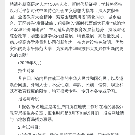
聘请外籍高层次人才150余人次。新时代新征程，学校将坚持
以习近平新时代中国特色社会主义思想为指导，深入贯彻全
国、全省教育大会精神，紧紧围绕四川省”四化同步、城乡融
合、五区共兴“发展战略，积极融入”新时代西部大开发"“成渝地
区双城经济圈建设”，主动适应高等教育发展新趋势，持续深化
综合改革，加速推进学校内涵发展、特色发展、高质量发展，
稳步提高办学质量和协同创新能力，奋力建设特色鲜明、优势
突出的高水平师范大学，为实现中华民族伟大复兴作出新的更
大的贡献!
(2025年3月)
招生对象
凡在四川省内居住或工作的中华人民共和国公民，以及港
澳台同胞、外籍人士，不受性别、年龄、民族、信仰、职业和
既有教育程度的限制，均可报考专科、专升本各专业学习。
报名与考试
1.报名:报名地点是考生户口所在地或工作所在地的县(区)
教育局招生办公室，报名时间是8月下旬或9月初，报名网址请
与当地教育局招办联系。
2.考试科目:
(1)专升本:外语、政治,另按不同专业加考一门专业基础