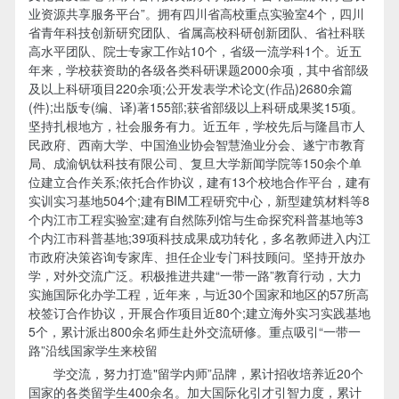
业资源共享服务平台”。拥有四川省高校重点实验室4个，四川
省青年科技创新研究团队、省属高校科研创新团队、省社科联
高水平团队、院士专家工作站10个，省级一流学科1个。近五
年来，学校获资助的各级各类科研课题2000余项，其中省部级
及以上科研项目220余项;公开发表学术论文(作品)2680余篇
(件);出版专(编、译)著155部;获省部级以上科研成果奖15项。
坚持扎根地方，社会服务有力。近五年，学校先后与隆昌市人
民政府、西南大学、中国渔业协会智慧渔业分会、遂宁市教育
局、成渝钒钛科技有限公司、复旦大学新闻学院等150余个单
位建立合作关系;依托合作协议，建有13个校地合作平台，建有
实训实习基地504个;建有BIM工程研究中心，新型建筑材料等8
个内江市工程实验室;建有自然陈列馆与生命探究科普基地等3
个内江市科普基地;39项科技成果成功转化，多名教师进入内江
市政府决策咨询专家库、担任企业专门科技顾问。坚持开放办
学，对外交流广泛。积极推进共建“一带一路”教育行动，大力
实施国际化办学工程，近年来，与近30个国家和地区的57所高
校签订合作协议，开展合作项目近80个;建立海外实习实践基地
5个，累计派出800余名师生赴外交流研修。重点吸引“一带一
路”沿线国家学生来校留
学交流，努力打造"留学内师”品牌，累计招收培养近20个
国家的各类留学生400余名。加大国际化引才引智力度，累计