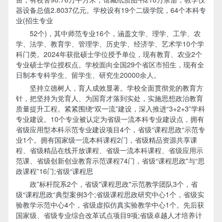
器设备总值2.8037亿元。学校设有19个二级学院，64个本科专
业(招生专业
52个)，其中师范专业16个，涵盖文学、理学、工学、农
学、法学、教育学、管理学、历史学、经济学、艺术学10个学
科门类。2024年获批硕士学位授予单位，现有教育、农业2个
专业硕士学位授权点。学校面向全国29个省区市招生，现有全
日制本专科学生、留学生、研究生20000余人。
坚持立德树人，育人成效显著。学校全面贯彻党的教育方
针，把坚持为党育人、为国育才落到实处，实施思想政治教育
质量提升工程。紧紧围绕“双一流”建设，深入推进“3+2+3”学科
专业建设。10个专业被认定为省级一流本科专业建设点，拥有
省级应用型本科示范专业建设项目4个，省级“课程思政“示范专
业1个。拥有国家级一流本科课程2门，省级精品资源共享课
程、省级精品在线开放课程、省级一流本科课程、省级应用示
范课、省级创新创业教育示范课程74门，省级“课程思政"与“思
政课程”16门;省级“课程思
政”标杆院系2个，省级"课程思政"示范教学团队3个，省
级“课程思政“典型案例3个;省级课程思政研究中心1个，省级实
验教学示范中心4个，省级虚拟仿真实验教学中心1个。先后获
国家级、省级专业综合改革试点项目9项;省级卓越人才培养计