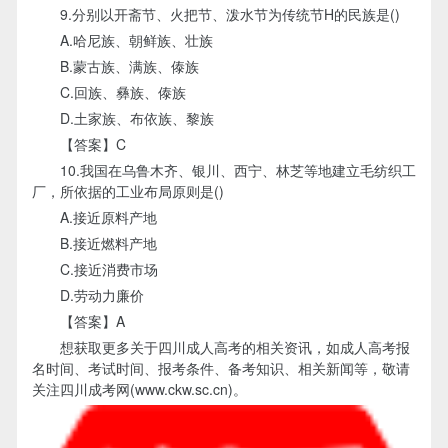
9.分别以开斋节、火把节、泼水节为传统节H的民族是()
A.哈尼族、朝鲜族、壮族
B.蒙古族、满族、傣族
C.回族、彝族、傣族
D.土家族、布依族、黎族
【答案】C
10.我国在乌鲁木齐、银川、西宁、林芝等地建立毛纺织工
厂，所依据的工业布局原则是()
A.接近原料产地
B.接近燃料产地
C.接近消费市场
D.劳动力廉价
【答案】A
想获取更多关于四川成人高考的相关资讯，如成人高考报
名时间、考试时间、报考条件、备考知识、相关新闻等，敬请
关注四川成考网(www.ckw.sc.cn)。