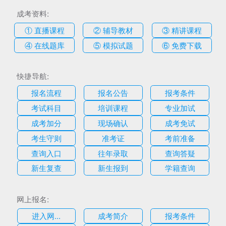
成考资料:
① 直播课程
② 辅导教材
③ 精讲课程
④ 在线题库
⑤ 模拟试题
⑥ 免费下载
快捷导航:
报名流程
报名公告
报考条件
考试科目
培训课程
专业加试
成考加分
现场确认
成考免试
考生守则
准考证
考前准备
查询入口
往年录取
查询答疑
新生复查
新生报到
学籍查询
网上报名:
进入网...
成考简介
报考条件