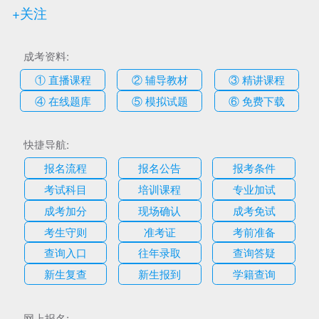
+关注
成考资料:
① 直播课程
② 辅导教材
③ 精讲课程
④ 在线题库
⑤ 模拟试题
⑥ 免费下载
快捷导航:
报名流程
报名公告
报考条件
考试科目
培训课程
专业加试
成考加分
现场确认
成考免试
考生守则
准考证
考前准备
查询入口
往年录取
查询答疑
新生复查
新生报到
学籍查询
网上报名: