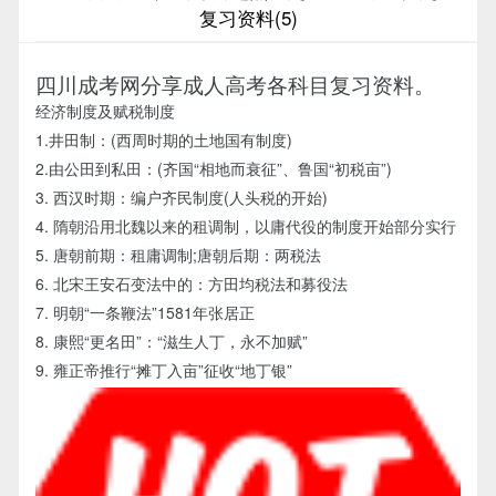
复习资料(5)
四川成考网分享成人高考各科目复习资料。
经济制度及赋税制度
1.井田制：(西周时期的土地国有制度)
2.由公田到私田：(齐国“相地而衰征”、鲁国“初税亩”)
3. 西汉时期：编户齐民制度(人头税的开始)
4. 隋朝沿用北魏以来的租调制，以庸代役的制度开始部分实行
5. 唐朝前期：租庸调制;唐朝后期：两税法
6. 北宋王安石变法中的：方田均税法和募役法
7. 明朝“一条鞭法”1581年张居正
8. 康熙“更名田”：“滋生人丁，永不加赋”
9. 雍正帝推行“摊丁入亩”征收“地丁银”