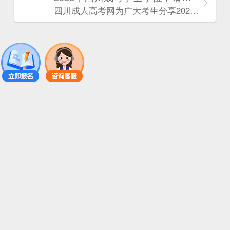
四川成人高考网​为广大考生分享2025年‌‌‌‌四川成考学士学位申请条件。为广大在职人员和社会人士提供学历提升的机会。更多四川成考考试信息，欢迎在线访问四川成人高考网。