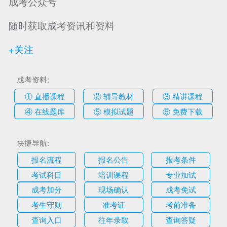
成考公众号
随时获取成考资讯和资料
+关注
成考资料:
① 直播课程
② 辅导教材
③ 精讲课程
④ 在线题库
⑤ 模拟试题
⑥ 免费下载
快捷导航:
报名流程
报名公告
报考条件
考试科目
培训课程
专业加试
成考加分
现场确认
成考免试
考生守则
准考证
考前准备
查询入口
往年录取
查询答疑