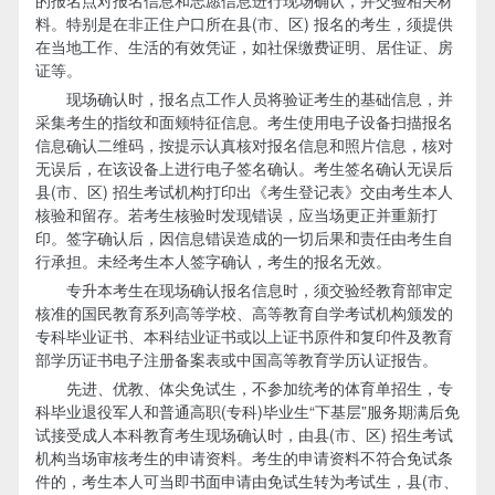
料。特别是在非正住户口所在县(市、区) 报名的考生，须提供
在当地工作、生活的有效凭证，如社保缴费证明、居住证、房
证等。
现场确认时，报名点工作人员将验证考生的基础信息，并
采集考生的指纹和面颊特征信息。考生使用电子设备扫描报名
信息确认二维码，按提示认真核对报名信息和照片信息，核对
无误后，在该设备上进行电子签名确认。考生签名确认无误后
县(市、区) 招生考试机构打印出《考生登记表》交由考生本人
核验和留存。若考生核验时发现错误，应当场更正并重新打
印。签字确认后，因信息错误造成的一切后果和责任由考生自
行承担。未经考生本人签字确认，考生的报名无效。
专升本考生在现场确认报名信息时，须交验经教育部审定
核准的国民教育系列高等学校、高等教育自学考试机构颁发的
专科毕业证书、本科结业证书或以上证书原件和复印件及教育
部学历证书电子注册备案表或中国高等教育学历认证报告。
先进、优教、体尖免试生，不参加统考的体育单招生，专
科毕业退役军人和普通高职(专科)毕业生“下基层”服务期满后免
试接受成人本科教育考生现场确认时，由县(市、区) 招生考试
机构当场审核考生的申请资料。考生的申请资料不符合免试条
件的，考生本人可当即书面申请由免试生转为考试生，县(市、