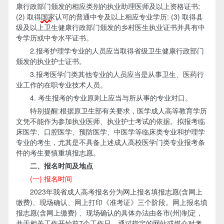
康行政部门颁发的相应类别的执业助理医师及以上资格证书;
(2) 取得
国家
认可的普通中专及以上相应专业学历: (3) 取得县
级及以上卫生健康行政部门颁发的乡村医生执业证书并具有中
专学历或中专水平证书。
2.报考护理学专业的人员应当取得省级卫生健康行政部门
颁发的执业护士证书。
3.报考医学门类其他专业的人员应当是从事卫生、医药行
业工作的在职专业技术人员。
4. 考生报考的专业原则上应当与所从事的专业对口。
特别提醒:根据原卫生部有关要求，医学成人高等教育学历
文凭不能作为参加执业医师、执业护士考试的依据。拟报考临
床医学、口腔医学、预防医学、中医学等临床类专业和护理学
专业的考生，尤其是不具备上述成人高校医学门类专业报考条
件的考生要慎重填报志愿。
二、报名时间及地点
(一) 报名时间
2023年我省成人高考报名分为网上报名填报志愿(含网上
缴费)、现场确认、网上打印《准考证》三个阶段。网上报名填
报志愿(含网上缴费) 、现场确认的具体办法由各市(州)制定，
并于相关工作开始前7个工作日，通过指定的网站或媒介对考