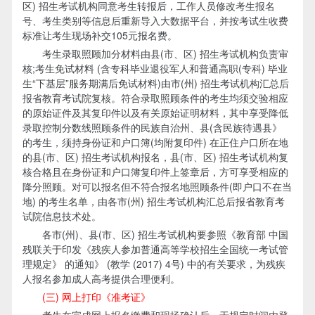
区) 招生考试机构同意考生转报后，工作人员修改考生报名
号、考生类别等信息后重新导入大数据平台，并按考试生收费
标准让考生现场补交105元报名费。
考生录取照顾加分材料由县(市、区) 招生考试机构负责审
核;考生免试材料 (含专科毕业退役军人和普通高职(专科) 毕业
生“下基层”服务期满后免试材料)由市(州) 招生考试机构汇总后
报省教育考试院复核。符合录取照顾条件的考生均须交验相应
的原始证件及其复印件以及有关原始证明材料，其中享受降低
录取控制分数线照顾条件的民族自治州、县(含民族待遇县》
的考生，须持身份证和户口簿(均附复印件) 在正住户口所在地
的县(市、区) 招生考试机构报名，县(市、区) 招生考试机构复
核合格且在身份证和户口簿复印件上签章后，方可享受相应的
降分照顾。对可以报名但不符合报名地照顾条件(即户口不在当
地) 的考生名单，由各市(州) 招生考试机构汇总后报省教育考
试院信息技术处。
各市(州)、县(市、区) 招生考试机构要参照《教育部 中国
残联关于印发《残疾人参加普通高等学校招生全国统一考试管
理规定》 的通知》 (教学 (2017) 4号) 中的有关要求，为残疾
人报名参加成人高考提供合理便利。
(三) 网上打印《准考证》
考生在完成网上报名缴费和现场确认后，于规定时间内登