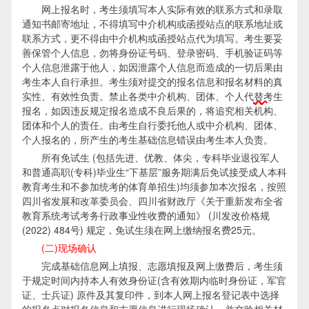
网上报名时，考生须填写本人实际有效的联系方式和录取
通知书邮寄地址，不得填写中介机构或函授站点的联系地址或
联系方式，更不得由中介机构或函授站点代为填写。考生要妥
善保管个人信息，勿将身份证号码、登录密码、手机验证码等
个人信息泄露于他人，如因泄露个人信息而造成的一切后果由
考生本人自行承担。考生须对提交的报名信息和报名材料的真
实性、有效性负责。禁止各类中介机构、团体、个人代
替考
生
报名，如因违反规定报名造成不良后果的，将追究相关机构、
团体和个人的责任。由考生自行委托他人或中介机构、团体、
个人报名的，所产生的考生基础信息错误由考生本人负责。
所有免试生 (包括先进、优教、体尖，专科毕业退役军人
和普通高职(专科)毕业生“下基层”服务期满后免试接受成人本科
教育考生和不参加统考的体育单招生)均须参加本次报名，按照
四川省发展和改革委员会、四川省财政厅《关于重新发布全省
教育系统考试考务行政事业性收费的通知》 (川发改价格规
(2022) 484号) 规定，免试生须在网上缴纳报名费25元。
(二)现场确认
完成基础信息网上填报、志愿填报及网上缴费后，考生须
于规定时间内持本人有效身份证(含有效期内临时身份证，军官
证、士兵证) 原件及其复印件，到本人网上报名登记表中选择
的报名点对报名信息和志愿信息进行现场确认，并交验相关材