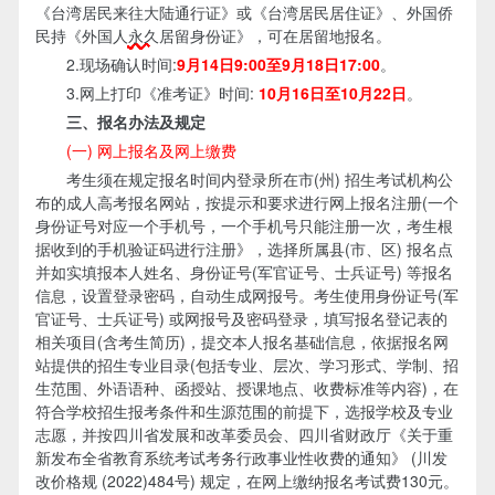
《台湾居民来往大陆通行证》或《台湾居民居住证》、外国侨
民持《外国人
永久
居留身份证》，可在居留地报名。
2.现场确认时间:
9月14日9:00至9月18日17:00
。
3.网上打印《准考证》时间:
10月16日至10月22日
。
三、报名办法及规定
(一) 网上报名及网上缴费
考生须在规定报名时间内登录所在市(州) 招生考试机构公
布的成人高考报名网站，按提示和要求进行网上报名注册(一个
身份证号对应一个手机号，一个手机号只能注册一次，考生根
据收到的手机验证码进行注册》，选择所属县(市、区) 报名点
并如实填报本人姓名、身份证号(军官证号、士兵证号) 等报名
信息，设置登录密码，自动生成网报号。考生使用身份证号(军
官证号、士兵证号) 或网报号及密码登录，填写报名登记表的
相关项目(含考生简历)，提交本人报名基础信息，依据报名网
站提供的招生专业目录(包括专业、层次、学习形式、学制、招
生范围、外语语种、函授站、授课地点、收费标准等内容)，在
符合学校招生报考条件和生源范围的前提下，选报学校及专业
志愿，并按四川省发展和改革委员会、四川省财政厅《关于重
新发布全省教育系统考试考务行政事业性收费的通知》 (川发
改价格规 (2022)484号) 规定，在网上缴纳报名考试费130元。