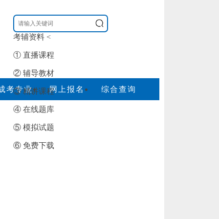
考辅资料
<
① 直播课程
② 辅导教材
成考专业
网上报名
综合查询
③ 精讲课程
④ 在线题库
⑤ 模拟试题
⑥ 免费下载