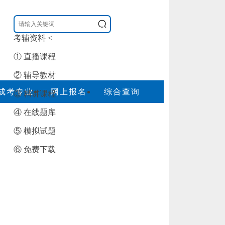
考辅资料
<
① 直播课程
② 辅导教材
成考专业
网上报名
综合查询
③ 精讲课程
④ 在线题库
⑤ 模拟试题
⑥ 免费下载