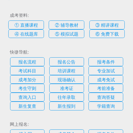
成考资料:
① 直播课程
② 辅导教材
③ 精讲课程
④ 在线题库
⑤ 模拟试题
⑥ 免费下载
快捷导航:
报名流程
报名公告
报考条件
考试科目
培训课程
专业加试
成考加分
现场确认
成考免试
考生守则
准考证
考前准备
查询入口
往年录取
查询答疑
新生复查
新生报到
学籍查询
网上报名: